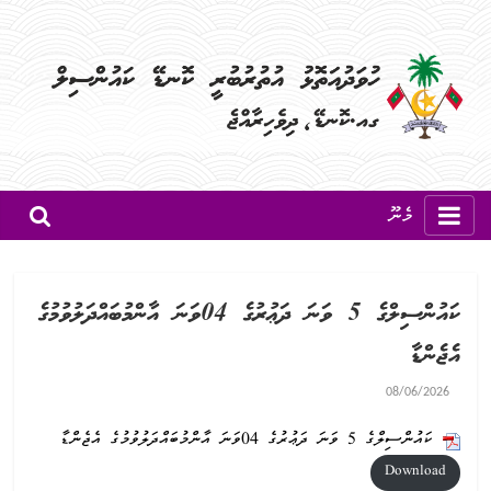
މެނޫ
ކައުންސިލްގެ 5 ވަނަ ދަޢުރުގެ 04ވަނަ އާންމުބައްދަލުވުމުގެ
އެޖެންޑާ
08/06/2026
ކައުންސިލްގެ 5 ވަނަ ދަޢުރުގެ 04ވަނަ އާންމުބައްދަލުވުމުގެ އެޖެންޑާ
Download