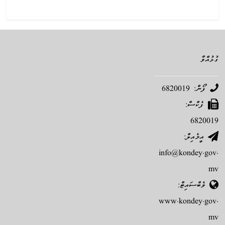
ގުޅުއްވާ
ފޯން: 6820019
ފެކްސް:
6820019
އީމެއިލް:
info@kondey.gov.
mv
ވެބްސައިޓް:
www.kondey.gov.
mv