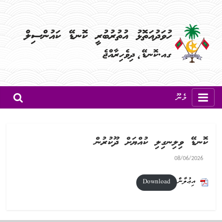
މެނޫ
ކޮނޑޭ ވިލިނގިލި ކުއްޔަށް ދޫކުރުން
08/06/2026
އިޢުލާން
Download