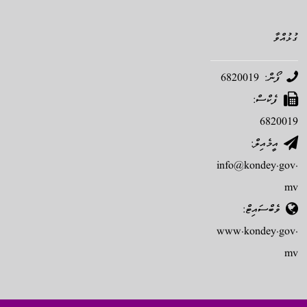
ގުޅުއްވާ
ފޯން: 6820019
ފެކްސް:
6820019
އީމެއިލް:
info@kondey.gov.
mv
ވެބްސައިޓް:
www.kondey.gov.
mv